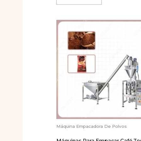
de
5
Máquina Empacadora De Polvos
Máquinas Para Empacar Café To