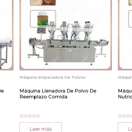
Máquina Empacadora De Polvos
Máqui
De
Máquina Llenadora De Polvo De
Máqui
Reemplazo Comida
Nutri
Valorado
Valorad
con
con
Leer más
L
0
0