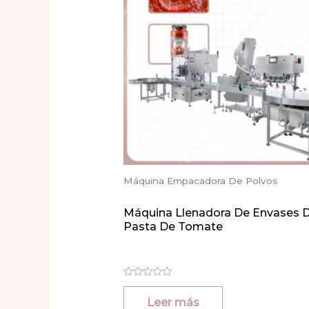
Máquina Empacadora De Polvos
Máquina Llenadora De Envases 
Pasta De Tomate
Valorado
con
Leer más
0