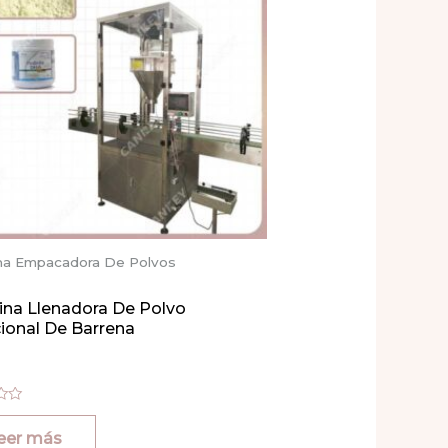
na Empacadora De Polvos
na Llenadora De Polvo
cional De Barrena
o
eer más