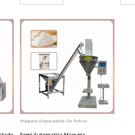
de
de
5
5
Máquina Empacadora De Polvos
stado
Semi Automatica Maquina