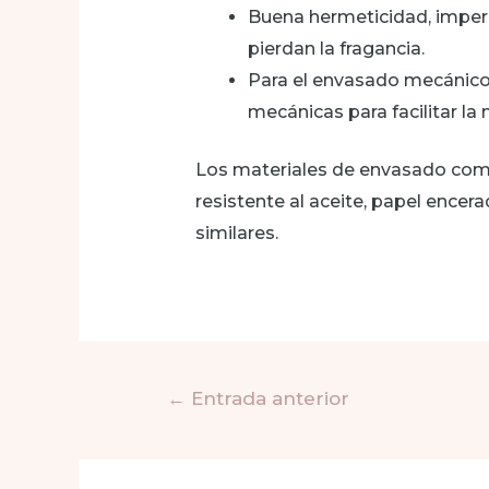
Buena hermeticidad, imperme
pierdan la fragancia.
Para el envasado mecánico
mecánicas para facilitar l
Los materiales de envasado común
resistente al aceite, papel encerad
similares.
Navegación
←
Entrada anterior
de
entradas