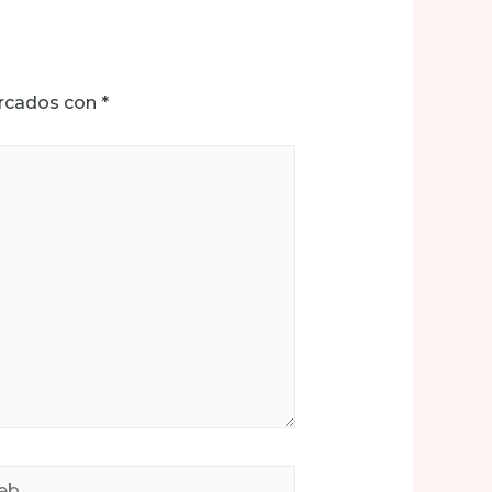
arcados con
*
b