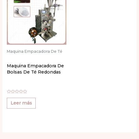
Maquina Empacadora De Té
Maquina Empacadora De
Bolsas De Té Redondas
Valorado
con
Leer más
0
de
5