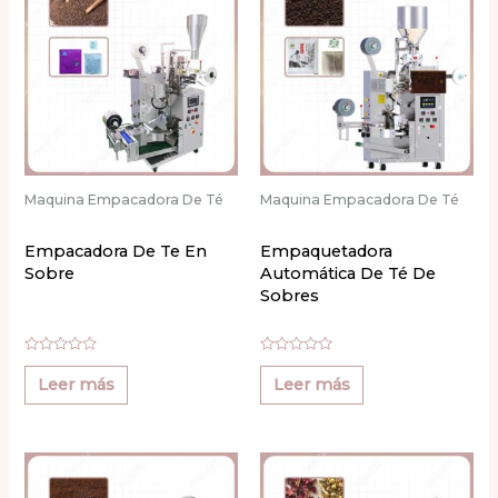
Maquina Empacadora De Té
Maquina Empacadora De Té
Empacadora De Te En
Empaquetadora
Sobre
Automática De Té De
Sobres
Valorado
Valorado
con
con
Leer más
Leer más
0
0
de
de
5
5