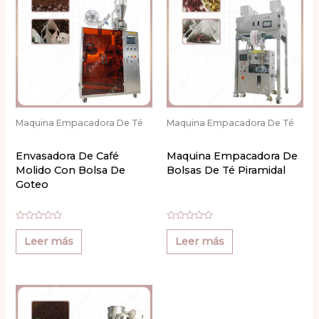
Maquina Empacadora De Té
Maquina Empacadora De Té
Envasadora De Café
Maquina Empacadora De
Molido Con Bolsa De
Bolsas De Té Piramidal
Goteo
Valorado
Valorado
con
con
Leer más
Leer más
0
0
de
de
5
5