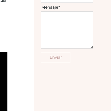
cula
Mensaje*