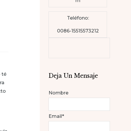
m
Teléfono:
0086-15515573212
 té
Deja Un Mensaje
ra
cto
Nombre
Email*