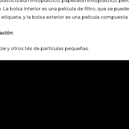
 plástico/aluminio/plástico, papel/aluminio/plástico, pelí
a. La bolsa interior es una película de filtro, que se puede
iqueta, y la bolsa exterior es una película compuesta.
ación:
ble y otros tés de partículas pequeñas.