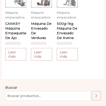
Máquina
Máquina
Máquina
empacadora
empacadora
empacadora
de partículas
de partículas
de partículas
CANKEY
Máquina De
500g-1kg
Máquina
Envasado
Máquina De
Empaquetadora
De
Envasado
De Ajo
Verduras
De Avena
Secos
Instantánea
Deshidratados
Valorado
Valorado
Valorado
con
con
con
Leer
Leer
Leer
0
0
0
más
más
más
de
de
de
5
5
5
Buscar