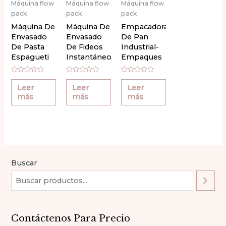
Máquina flow
Máquina flow
Máquina flow
pack
pack
pack
Máquina De
Máquina De
Empacadora
Envasado
Envasado
De Pan
De Pasta
De Fideos
Industrial-
Espagueti
Instantáneos
Empaques
Para
Pastelería
Valorado
Valorado
Valorado
con
con
con
Leer
Leer
Leer
0
0
0
más
más
más
de
de
de
5
5
5
Buscar
Contáctenos Para Precio