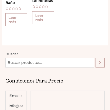
De Botellas
Baño
Grande
Valorado
Valorado
con
Leer
con
0
Leer
0
más
de
más
de
5
5
Buscar
Contáctenos Para Precio
Email：
info@ca